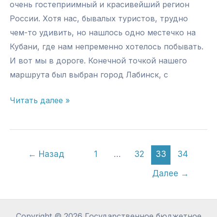
очень гостеприимный и красивейший регион
России. Хотя нас, бывалых туристов, трудно
чем-то удивить, но нашлось одно местечко на
Кубани, где нам непременно хотелось побывать.
И вот мы в дороге. Конечной точкой нашего
маршрута был выбран город Лабинск, с
Лотосовый
Читать далее »
рай
←
Назад
1
…
32
33
34
Далее
→
Copyright © 2026 Государственное бюджетное