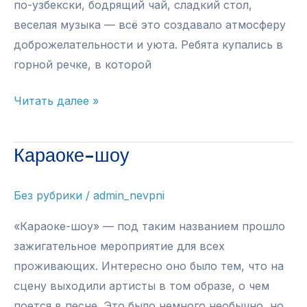
по-узбекски, бодрящий чай, сладкий стол,
веселая музыка — всё это создавало атмосферу
доброжелательности и уюта. Ребята купались в
горной речке, в которой
Праздник
Читать далее »
у
реки
Караоке-шоу
Б.Зеленчук
Без рубрики
/
admin_nevpni
«Караоке-шоу» — под таким названием прошло
зажигательное мероприятие для всех
проживающих. Интересно оно было тем, что на
сцену выходили артисты в том образе, о чем
поется в песне. Это было немного необычно, но