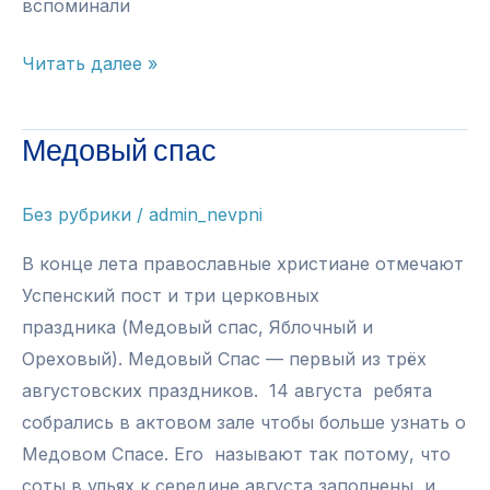
вспоминали
Огненная
Читать далее »
Курская
дуга
Медовый спас
Без рубрики
/
admin_nevpni
В конце лета православные христиане отмечают
Успенский пост и три церковных
праздника (Медовый спас, Яблочный и
Ореховый). Медовый Спас — первый из трёх
августовских праздников. 14 августа ребята
собрались в актовом зале чтобы больше узнать о
Медовом Спасе. Его называют так потому, что
соты в ульях к середине августа заполнены, и