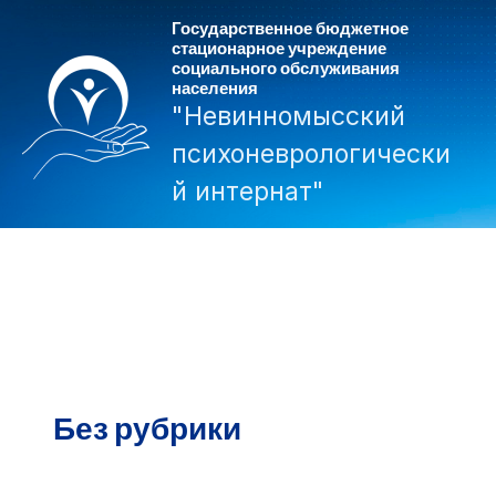
Перейти
Государственное бюджетное
к
стационарное учреждение
социального обслуживания
содержимому
населения
"Невинномысский
психоневрологически
й интернат"
Mai
Men
Без рубрики