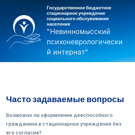
Перейти
Государственное бюджетное
к
стационарное учреждение
социального обслуживания
содержимому
населения
"Невинномысский
психоневрологически
й интернат"
Mai
Men
Часто задаваемые вопросы
Возможно ли оформление дееспособного
гражданина в стационарное учреждение без
его согласия?