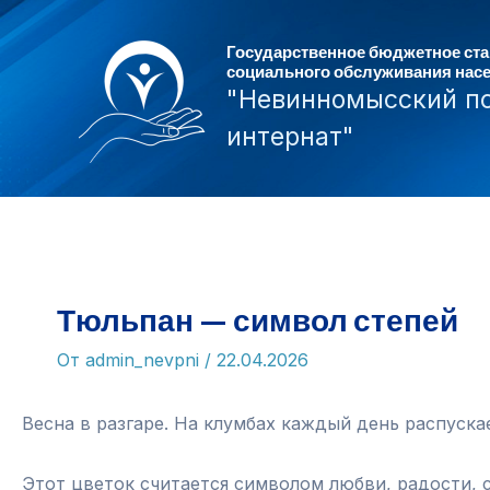
Перейти
к
Государственное бюджетное ст
социального обслуживания нас
содержимому
"Невинномысский п
интернат"
Тюльпан — символ степей
От
admin_nevpni
/
22.04.2026
Весна в разгаре. На клумбах каждый день распуск
Этот цветок считается символом любви, радости, 