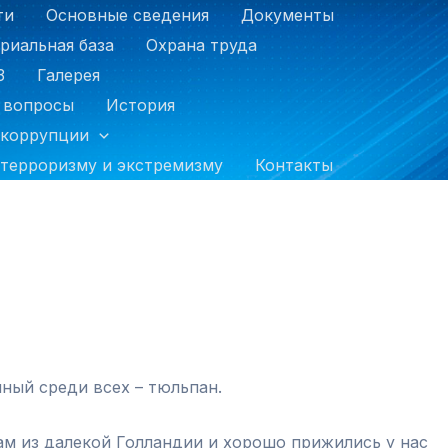
ти
Основные сведения
Документы
риальная база
Охрана труда
З
Галерея
 вопросы
История
 коррупции
терроризму и экстремизму
Контакты
ный среди всех – тюльпан.
ам из далекой Голландии и хорошо прижились у нас