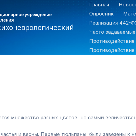
Главная
Новос
Опросник
Мате
ационарное учреждение
еления
Реализация 442-Ф
сихоневрологический
Часто задаваемые
Противодействие
Противодействие 
ается множество разных цветов, но самый величествен
счастья и весны. Первые тюльпаны были завезены к н