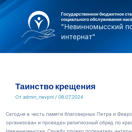
Перейти
к
Государственное бюджетное ст
социального обслуживания нас
содержимому
"Невинномысский п
интернат"
Таинство крещения
От
admin_nevpni
/
08.07.2024
Сегодня в честь памяти благоверных Петра и Февр
организован и проведен религиозный обряд по к
Невинномысска. Службу провел попечитель интерна