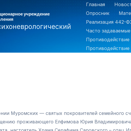
Главная
Новос
Опросник
Мате
ационарное учреждение
еления
Реализация 442-Ф
сихоневрологический
Часто задаваемые
Противодействие
Противодействие 
онии Муромских — святых покровителей семейного сч
рещению проживающего Елфимова Юрия Владимировича
та, настоятель Храма Серафима Саровского – отец И