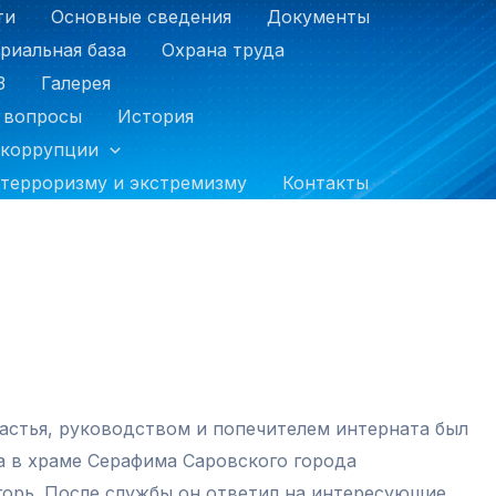
ти
Основные сведения
Документы
риальная база
Охрана труда
З
Галерея
 вопросы
История
 коррупции
терроризму и экстремизму
Контакты
астья, руководством и попечителем интерната был
 в храме Серафима Саровского города
горь. После службы он ответил на интересующие