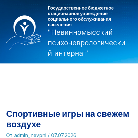
Перейти
Государственное бюджетное
к
стационарное учреждение
социального обслуживания
содержимому
населения
"Невинномысский
психоневрологически
й интернат"
Mai
Men
Спортивные игры на свежем
воздухе
От
admin_nevpni
/
07.07.2026