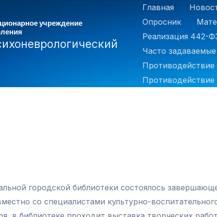
Главная
Новос
Опросник
Мате
ационарное учреждение
еления
Реализация 442-Ф
сихоневрологический
Часто задаваемые
Противодействие
Противодействие 
нтральной городской библиотеки состоялось завершаю
овместно со специалистами культурно-воспитательно
бря, в библиотеке проходит выставка творческих раб