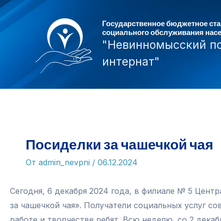
Перейти
к
Государственное бюджетное ст
социального обслуживания нас
содержимому
"Невинномысский п
интернат"
Посиделки за чашечкой чая
От
admin_nevpni
/
06.12.2024
Сегодня, 6 декабря 2024 года, в филиале № 5 Це
за чашечкой чая». Получатели социальных услуг с
работе и творчестве ребят. Всю неделю, со 2 дека