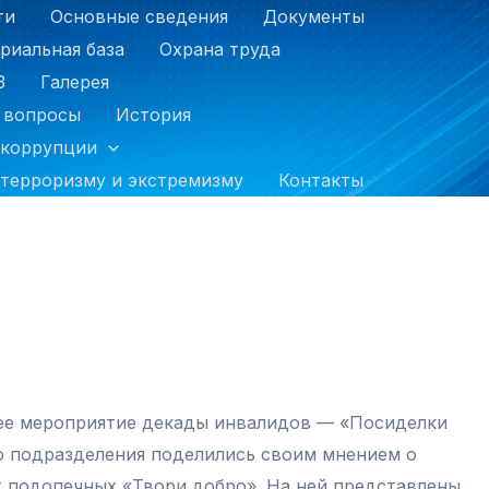
ти
Основные сведения
Документы
риальная база
Охрана труда
З
Галерея
 вопросы
История
 коррупции
терроризму и экстремизму
Контакты
щее мероприятие декады инвалидов — «Посиделки
го подразделения поделились своим мнением о
от подопечных «Твори добро». На ней представлены