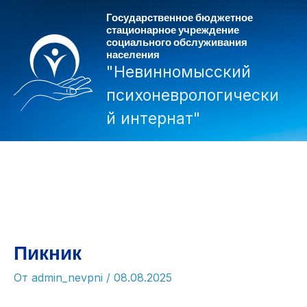
Перейти
Государственное бюджетное
к
стационарное учреждение
социального обслуживания
содержимому
населения
"Невинномысский
психоневрологически
й интернат"
Mai
Men
Пикник
От
admin_nevpni
/
08.08.2025