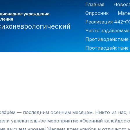
Главная
Новос
Опросник
Мате
ационарное учреждение
еления
Реализация 442-Ф
сихоневрологический
Часто задаваемые
Противодействие
Противодействие 
ябрём — последним осенним месяцем. Никто из нас, 
овели увлекательное мероприятие «Осенний калейдоско
 на высшем уровне! Желаем всем улыбок и отличного 