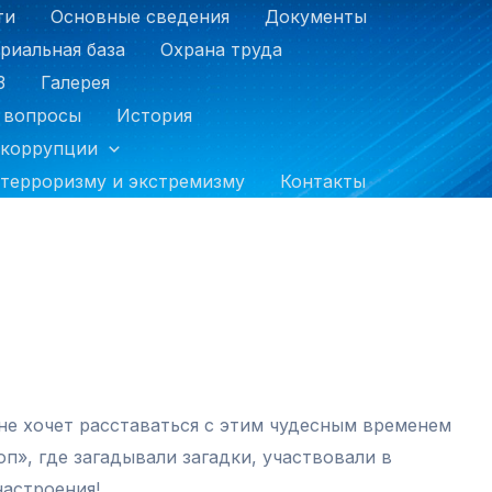
ти
Основные сведения
Документы
риальная база
Охрана труда
З
Галерея
 вопросы
История
 коррупции
терроризму и экстремизму
Контакты
не хочет расставаться с этим чудесным временем
п», где загадывали загадки, участвовали в
настроения!