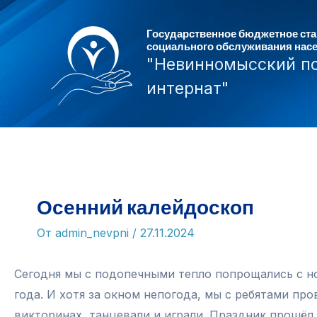
Перейти
к
Государственное бюджетное ст
социального обслуживания нас
содержимому
"Невинномысский п
интернат"
Осенний калейдоскоп
От
admin_nevpni
/
27.11.2024
Сегодня мы с подопечными тепло попрощались с но
года. И хотя за окном непогода, мы с ребятами пр
викторинах, танцевали и играли. Праздник прошёл