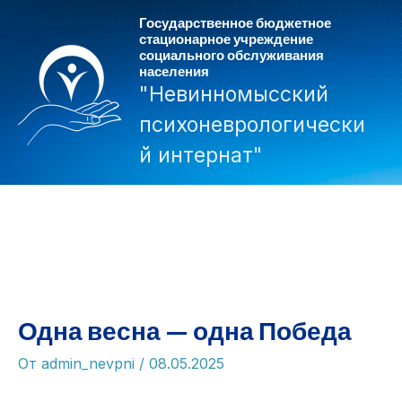
Перейти
Государственное бюджетное
к
стационарное учреждение
социального обслуживания
содержимому
населения
"Невинномысский
психоневрологически
й интернат"
Mai
Men
Одна весна — одна Победа
От
admin_nevpni
/
08.05.2025