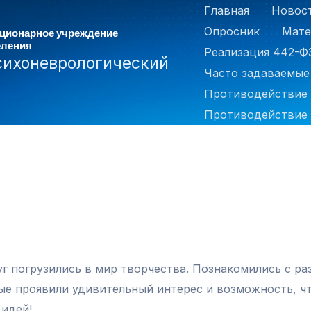
Главная
Новос
Опросник
Мате
ационарное учреждение
еления
Реализация 442-Ф
сихоневрологический
Часто задаваемые
Противодействие
Противодействие 
уг погрузились в мир творчества. Познакомились с р
ые проявили удивительный интерес и возможность, чт
 идей!