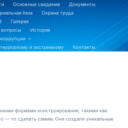
ти
Основные сведения
Документы
риальная база
Охрана труда
З
Галерея
 вопросы
История
 коррупции
терроризму и экстремизму
Контакты
азными формами конструирования, такими как
о — то сделать самим. Они создали уникальные