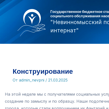
Перейти
к
Государственное бюджетное ст
социального обслуживания нас
содержимому
"Невинномысский п
интернат"
Конструирование
От
admin_nevpni
/
21.03.2025
На этой неделе мы с получателями социальных усл
создание по замыслу и по образцу. Наши подопечн
города, которые стали воплощением их фантазий и