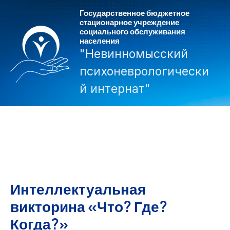
Перейти
Государственное бюджетное
к
стационарное учреждение
социального обслуживания
содержимому
населения
"Невинномысский
психоневрологически
й интернат"
Mai
Men
Интеллектуальная
викторина «Что? Где?
Когда?»