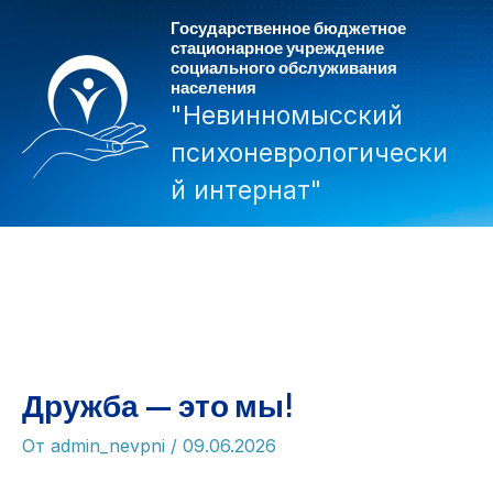
Перейти
Государственное бюджетное
к
стационарное учреждение
социального обслуживания
содержимому
населения
"Невинномысский
психоневрологически
й интернат"
Mai
Men
Дружба — это мы!
От
admin_nevpni
/
09.06.2026