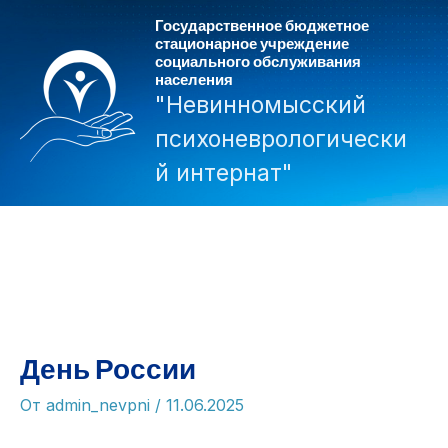
Перейти
Государственное бюджетное
к
стационарное учреждение
социального обслуживания
содержимому
населения
"Невинномысский
психоневрологически
й интернат"
Mai
Men
День России
От
admin_nevpni
/
11.06.2025