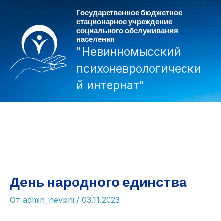
Перейти
Государственное бюджетное
к
стационарное учреждение
социального обслуживания
содержимому
населения
"Невинномысский
психоневрологически
й интернат"
Mai
Men
День народного единства
От
admin_nevpni
/
03.11.2023