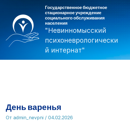
Перейти
Государственное бюджетное
к
стационарное учреждение
социального обслуживания
содержимому
населения
"Невинномысский
психоневрологически
й интернат"
Mai
Men
День варенья
От
admin_nevpni
/
04.02.2026